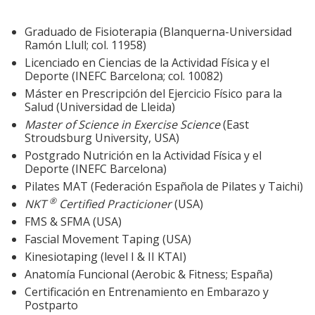
Graduado de Fisioterapia (Blanquerna-Universidad
Ramón Llull; col. 11958)
Licenciado en Ciencias de la Actividad Fí­sica y el
Deporte (INEFC Barcelona; col. 10082)
Máster en Prescripción del Ejercicio Fí­sico para la
Salud (Universidad de Lleida)
Master of Science in Exercise Science
(East
Stroudsburg University, USA)
Postgrado Nutrición en la Actividad Fí­sica y el
Deporte (INEFC Barcelona)
Pilates MAT (Federación Española de Pilates y Taichi)
®
NKT
Certified Practicioner
(USA)
FMS & SFMA (USA)
Fascial Movement Taping (USA)
Kinesiotaping (level I & II KTAI)
Anatomí­a Funcional (Aerobic & Fitness; España)
Certificación en Entrenamiento en Embarazo y
Postparto